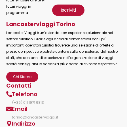
tutte le nostre offerte e i
futuri viaggi in
programma
Lancasterviaggi Torino
Lancaster Viaggi è un’azienda con esperienza pluriennale nel
settore turistico. Grazie agli accordi commerciali con i più
importanti operatori turistici troverete una selezione di offerte a
prezzo competitivo e potrete contare sulla consulenza del nostro
staff, che con anni di esperienza nell’organizzazione di viaggi
saprà consigliarvi la vacanza più adatta alle vostre aspettative.
Chi Siamo
Contatti
Telefono
(+39) 011 1971 9813
Email
torino@lancasterviaggi.it
Indirizzo