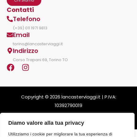
Chi Siamo
Contatti
Telefono
(+39) 011 1971 9813
Email
torino@lancasterviaggi.it
Indirizzo
Corso Trapani 69, Torino TO
Copyright © 2026 lancasterviaggi.it | P.IVA:
10392790019
Privace & Policy
Note Legali
Diamo valore alla tua privacy
Utilizziamo i cookie per migliorare la tua esperienza di