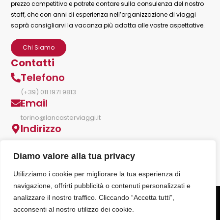
prezzo competitivo e potrete contare sulla consulenza del nostro
staff, che con anni di esperienza nell’organizzazione di viaggi
saprà consigliarvi la vacanza più adatta alle vostre aspettative.
Chi Siamo
Contatti
Telefono
(+39) 011 1971 9813
Email
torino@lancasterviaggi.it
Indirizzo
Corso Trapani 69, Torino TO
Diamo valore alla tua privacy
Utilizziamo i cookie per migliorare la tua esperienza di
navigazione, offrirti pubblicità o contenuti personalizzati e
analizzare il nostro traffico. Cliccando “Accetta tutti”,
Copyright © 2026 lancasterviaggi.it | P.IVA:
acconsenti al nostro utilizzo dei cookie.
10392790019