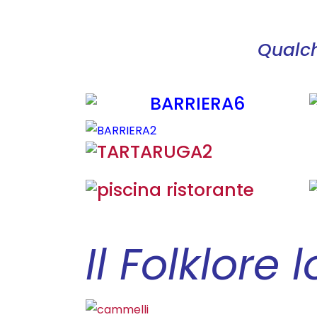
Qualch
Il Folklor