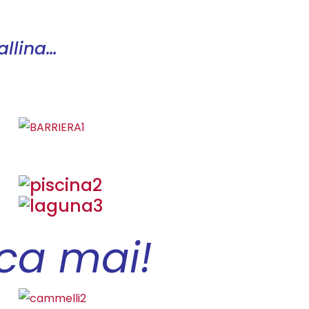
allina…
nca mai!