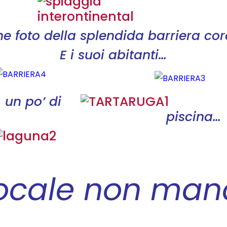
e foto della splendida barriera cor
E i suoi abitanti…
un po’ di
piscina…
e locale non ma