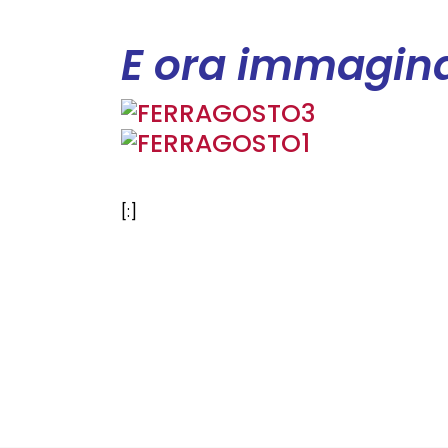
E ora immagina
[:]