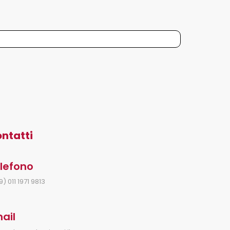
ntatti
lefono
) 011 1971 9813
ail