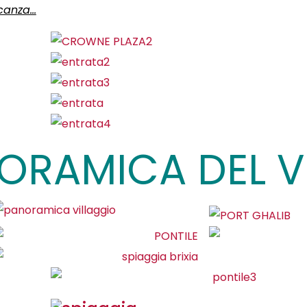
acanza…
ORAMICA DEL V