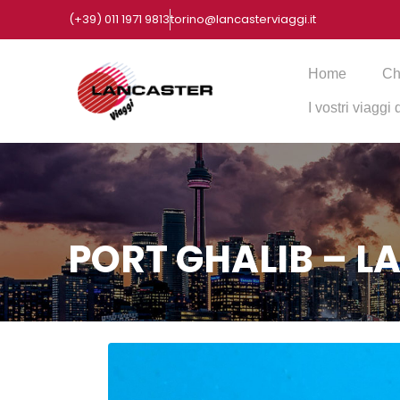
(+39) 011 1971 9813
torino@lancasterviaggi.it
Home
Ch
I vostri viaggi
PORT GHALIB – L