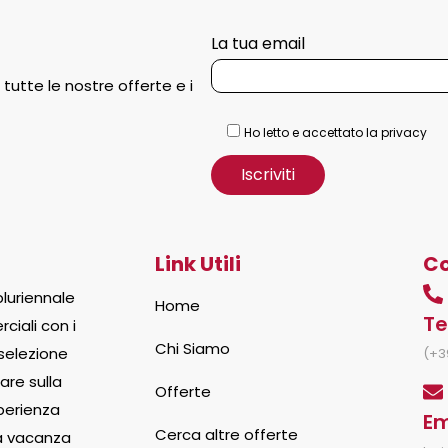
La tua email
 tutte le nostre offerte e i
Ho letto e accettato la privacy
Link Utili
Co
luriennale
Home
Te
ciali con i
Chi Siamo
 selezione
(+39
are sulla
Offerte
sperienza
Em
Cerca altre offerte
la vacanza