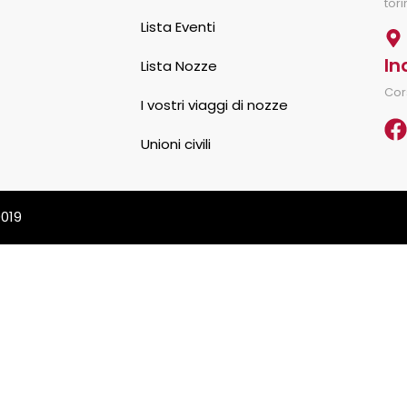
tor
Lista Eventi
In
Lista Nozze
Cor
I vostri viaggi di nozze
Unioni civili
0019