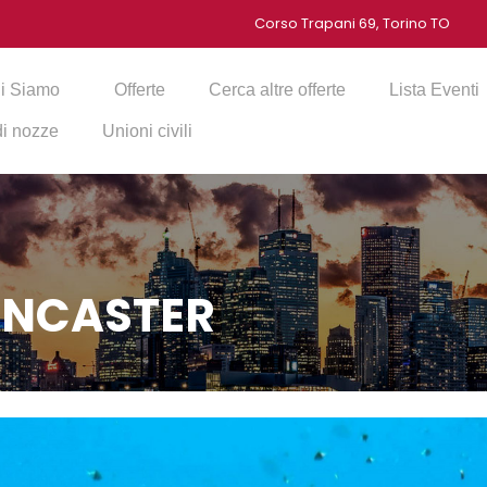
Corso Trapani 69, Torino TO
i Siamo
Offerte
Cerca altre offerte
Lista Eventi
 di nozze
Unioni civili
ANCASTER