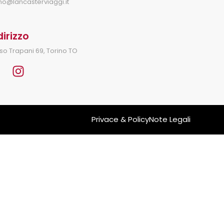
ino@lancasterviaggi.it
dirizzo
so Trapani 69, Torino TO
Privace & Policy
Note Legali