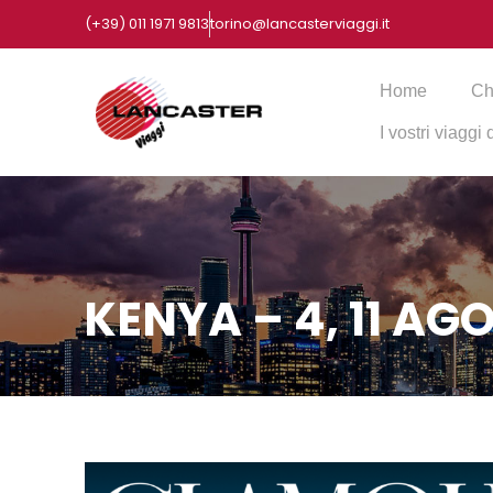
(+39) 011 1971 9813
torino@lancasterviaggi.it
Home
Ch
I vostri viaggi
KENYA – 4, 11 AG