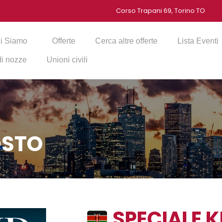
Corso Trapani 69, Torino TO
i Siamo
Offerte
Cerca altre offerte
Lista Eventi
 di nozze
Unioni civili
OSTO
SPECIALE K