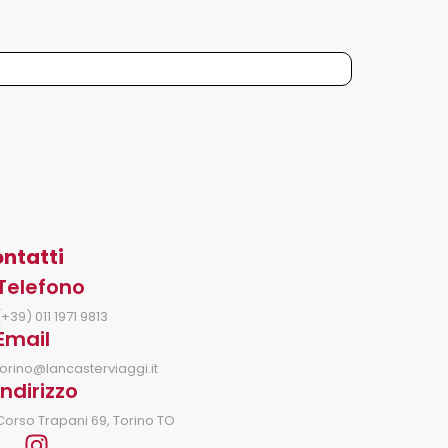
ntatti
Telefono
(+39) 011 1971 9813
Email
torino@lancasterviaggi.it
Indirizzo
Corso Trapani 69, Torino TO