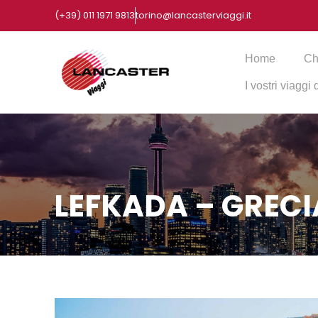
(+39) 011 1971 9813
torino@lancasterviaggi.it
Home
Ch
I vostri viaggi
LEFKADA – GRECI