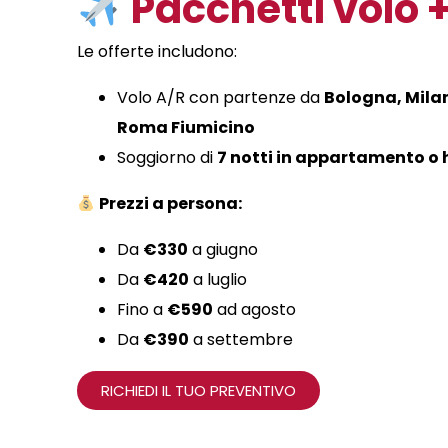
Pacchetti volo 
Le offerte includono:
Volo A/R con partenze da
Bologna, Mila
Roma Fiumicino
Soggiorno di
7 notti in appartamento o 
Prezzi a persona:
Da
€330
a giugno
Da
€420
a luglio
Fino a
€590
ad agosto
Da
€390
a settembre
RICHIEDI IL TUO PREVENTIVO