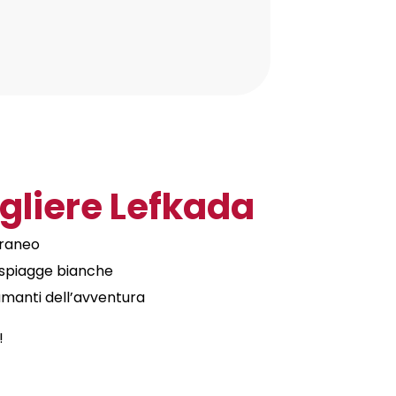
gliere Lefkada
rraneo
e spiagge bianche
amanti dell’avventura
!