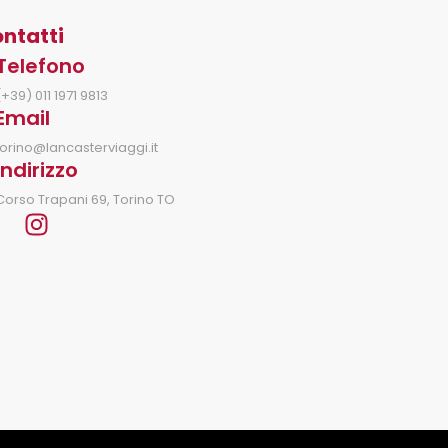
ntatti
Telefono
(+39) 011 1971 9813
Email
torino@lancasterviaggi.it
Indirizzo
Corso Trapani 69, Torino TO