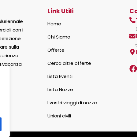
Link Utili
Co
luriennale
Home
ciali con i
Chi Siamo
 selezione
are sulla
Offerte
sperienza
Cerca altre offerte
la vacanza
Lista Eventi
Lista Nozze
I vostri viaggi di nozze
Unioni civili