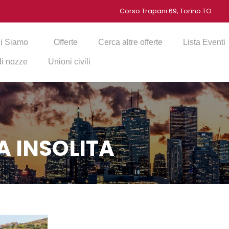
Corso Trapani 69, Torino TO
i Siamo
Offerte
Cerca altre offerte
Lista Eventi
 di nozze
Unioni civili
A INSOLITA