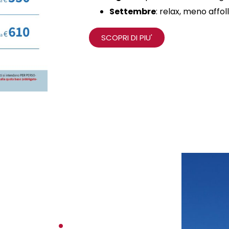
Settembre
: relax, meno affo
SCOPRI DI PIU'