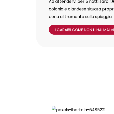
Ad attendervi per 5 notti sarà l’
coloniale olandese situata propri
cena al tramonto sulla spiaggia.
I CARAIBI COME NON LI HAI MAI VI