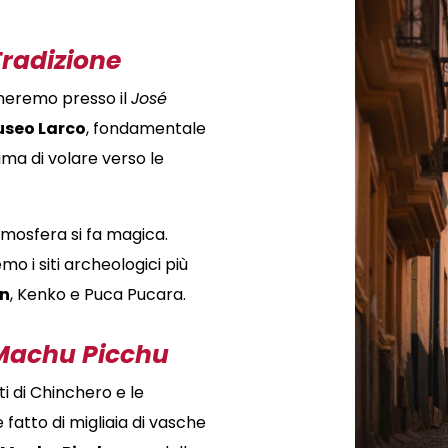
Tradizione
orneremo presso il
José
seo Larco
, fondamentale
a di volare verso le
atmosfera si fa magica.
mo i siti archeologici più
n
, Kenko e Puca Pucara
.
 Machu Picchu
i di Chinchero e le
 fatto di migliaia di vasche