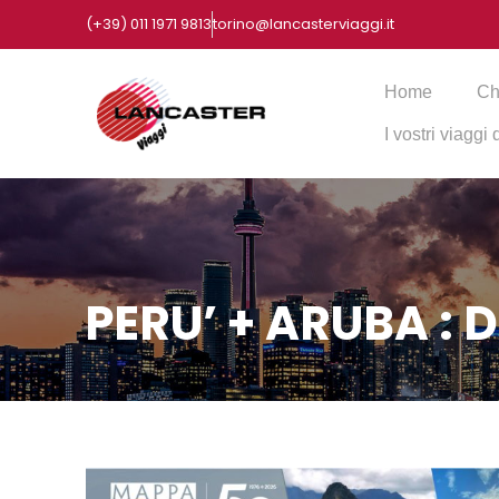
(+39) 011 1971 9813
torino@lancasterviaggi.it
Home
Ch
I vostri viaggi
PERU’ + ARUBA :