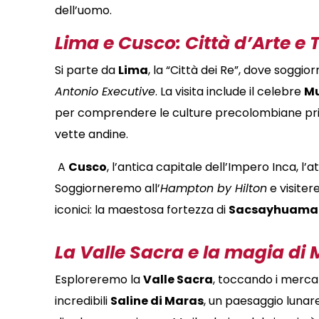
dell’uomo
.
Lima e Cusco: Città d’Arte e 
Si parte da
Lima
, la “Città dei Re”, dove soggi
Antonio Executive
.
La visita include il celebre
Mu
per comprendere le culture precolombiane prim
vette andine
.
A
Cusco
, l’antica capitale dell’Impero Inca, l’
Soggiorneremo all’
Hampton by Hilton
e visitere
iconici: la maestosa fortezza di
Sacsayhuama
La Valle Sacra e la magia di
Esploreremo la
Valle Sacra
, toccando i mercat
incredibili
Saline di Maras
, un paesaggio lunare