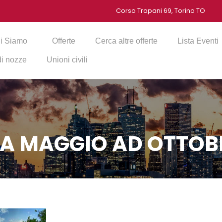
Corso Trapani 69, Torino TO
i Siamo
Offerte
Cerca altre offerte
Lista Eventi
 di nozze
Unioni civili
 DA MAGGIO AD OTTOB