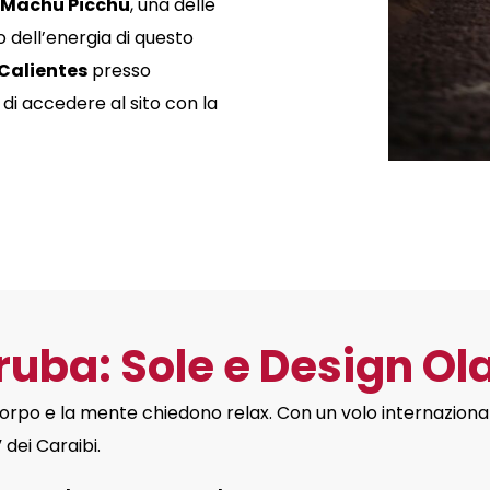
è
Machu Picchu
, una delle
 dell’energia di questo
Calientes
presso
di accedere al sito con la
Aruba: Sole e Design O
 corpo e la mente chiedono relax.
Con un volo internazion
” dei Caraibi
.