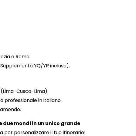
nezia e Roma
.
Supplemento YQ/YR incluso)
.
ci (Lima-Cusco-Lima)
.
a professionale in italiano
.
ppamondo
.
re due mondi in un unico grande
 per personalizzare il tuo itinerario!